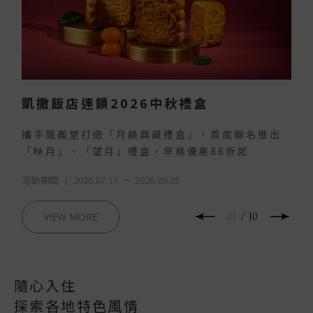
凱撒飯店連鎖2026中秋禮盒
攜手龍鳳堂打造「月韻典藏禮盒」，首度聯名推出
「映月」、「望月」禮盒，早鳥優惠88折起
活動期間
|
2026.07.17
~
2026.09.25
VIEW MORE
01
/
10
隨心入住
探索各地特色風情