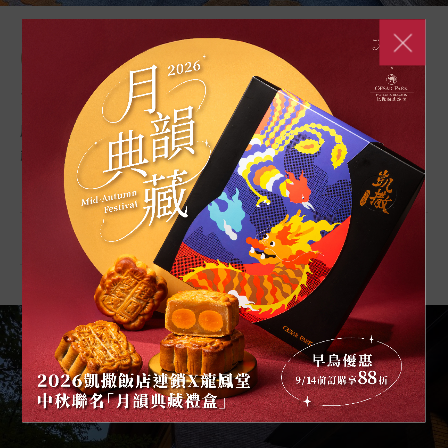
03
活力時尚
展現活力，安全玩樂，充份享受旅遊的樂趣並蓄積無限的
能量，趣淘更自在。
台北趣淘漫旅
台南趣淘漫旅
台東趣淘漫旅