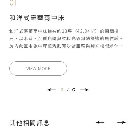
01
和洋式豪華兩中床
和洋式豪華兩中床擁有約13坪（43.34㎡）的開闊格
局，以木質、沉穩色調與柔和光影勾勒舒適的居住感。
房內配置兩張中床並規劃有沙發座席與獨立榻榻米休憩
區，讓睡眠、談天與整理行程各有餘裕，適合家庭或好
友同行出遊入住，在日式質感與現代機能交織的空間
中，享受相聚也能自在放鬆的旅宿時光。 空間大小：
VIEW MORE
43.34㎡ 床型資訊：兩床
01
/
03
其他相關訊息