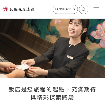
LANGUAGE
飯
店
是
您
旅
程
的
起
點
，
充
滿
期
待
與
精
彩
探
索
體
驗