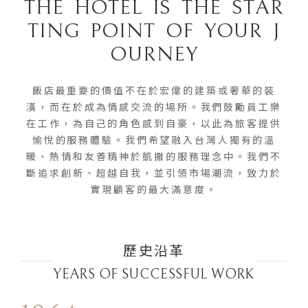
T
H
E
H
O
T
E
L
I
S
T
H
E
S
T
A
R
T
I
N
G
P
O
I
N
T
O
F
Y
O
U
R
J
O
U
R
N
E
Y
飯店最重要的價值不在於宏偉的建築或奢華的裝
潢，而在於成為情感交流的場所。我們鼓勵員工樂
在工作，為自己的角色感到自豪，以此為旅客提供
愉悅的服務體驗。我們希望融入台灣人獨有的溫
暖、熱情和友善精神於凱撒的服務理念中。我們不
斷追求創新、超越自我，並引領市場潮流，致力於
實現顧客的最大滿意度。
歷史沿革
YEARS OF SUCCESSFUL WORK