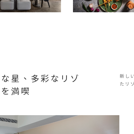
たな星、多彩なリゾ
新し
たリ
ルを満喫