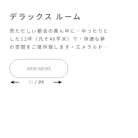
デラックス ルーム
慌ただしい都会の真ん中に、ゆったりと
した12坪（凡そ40平米）で、快適な夢
の空間をご提供致します。エメラルドグ
リーンをベースにして、白いレンガの壁
を木質素材とマッチし、温かみのある穏
VIEW MORE
やかな雰囲気を醸し出します。大理石で
作られたバスタブとシャワールームが備
01
/
09
えて、洗面台が二つも設置されており、
同室のお客様がお互いに待つ必要なく、
マイペースで一日の疲れを取る事ができ
ます。