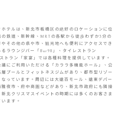
クホテルは、新北市板橋区の絶好のロケーションに位
の鉄道、新幹線、MRTの各駅から徒歩わずか3分の
市やその他の県や市、観光地へも便利にアクセスでき
るラウンジバー「Bar98」、タイレストラン
華レストラン「家宴」では各種料理を提供しています。
会議にご利用いただける「カララ多機能ホール」、公
高層プールとフィットネスジムがあり、都市型リゾー
となっています。周辺には大遠百モール、遠東デパー
南雅夜市、府中商圏などがあり、新北市政府にも隣接
、新北クリスマスイベントの時期には多くのお客さま
ています。