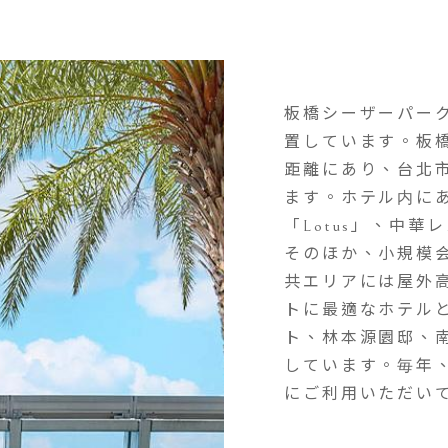
板橋シーザーパー
置しています。板橋
距離にあり、台北
ます。ホテル内にあ
「Lotus」、中
そのほか、小規模
共エリアには屋外
トに最適なホテル
ト、林本源園邸、
しています。毎年
にご利用いただい