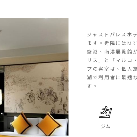
ジャストパレスホ
ます。近隣にはMR
空港、南港展覧館
リス」と「マルコ
プの客室は、個人
湖で利用者に最適
す。
ジム