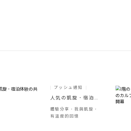
プッシュ通知
人気の凱旋．宿泊体
験の共有 Ⅰ
體驗分享．我與凱旋．
有溫度的回憶