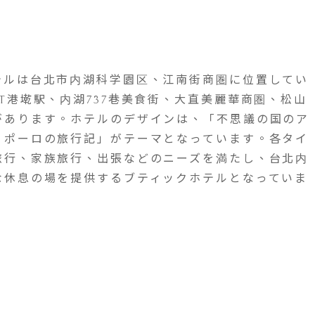
テルは台北市内湖科学園区、江南街商圏に位置してい
T港墘駅、内湖737巷美食街、大直美麗華商圏、松山
があります。ホテルのデザインは、「不思議の国のア
・ポーロの旅行記」がテーマとなっています。各タイ
旅行、家族旅行、出張などのニーズを満たし、台北内
な休息の場を提供するブティックホテルとなっていま