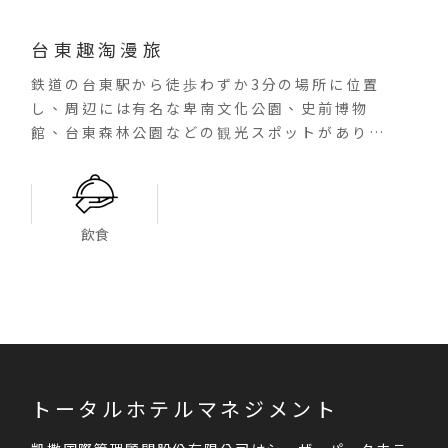
台東趣淘漫旅
鉄道の台東駅から徒歩わずか3分の場所に位置
し、周辺には有名な卑南文化公園、史前博物
館、台東森林公園などの観光スポットがありま
す。交通に便利でロケーションにも恵まれてい
るため、台湾東部を気軽に探索し、自由自在に
楽しむことができます。
客室はシンプルなデザインで、台東の大自然を
飲食
イメージした海の青と太陽の黄色を2大テーマカ
ラーとして取り入れ、温かみがあり、リラック
スしたリゾートの雰囲気を作り出しています。
館内には2つのレストランがあります。1階ロビ
ーの「Cham cafe」では、軽食とドリンクを
提供しています。2階には朝食用の「Cham
bar」（台湾語の“飽”と同音）があり、一日
トータルホテルマネジメント
の旅のエネルギーの源となっています。