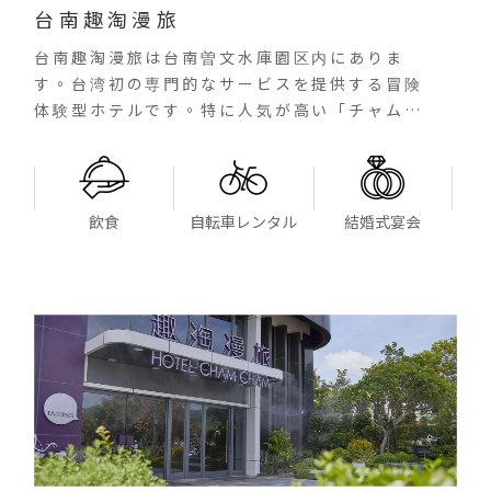
台南趣淘漫旅
台南趣淘漫旅は台南曽文水庫園区内にありま
す。台湾初の専門的なサービスを提供する冒険
体験型ホテルです。特に人気が高い「チャムタ
ワ―」には、高所で体験する4つのアドベンチャ
ーミッション「ジップライン」、「フリーフォ
ール」、「スカイウォーク」、「ロッククライ
ミング」があり、若者に人気がある冒険が体験
飲食
自転車レンタル
結婚式宴会
できるのが特徴となっています。さらに国内旅
行のプラットフォームで10大親子ホテルと
2023年百大風雲ホテルにも選ばれています。