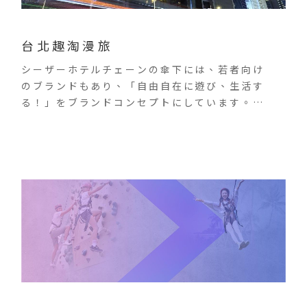
台北趣淘漫旅
シーザーホテルチェーンの傘下には、若者向け
のブランドもあり、「自由自在に遊び、生活す
る！」をブランドコンセプトにしています。客
室にはスマートテクノロジーを導入し、スタイ
リッシュなデザインで設計されています。各客
室は体感センサーで電力を提供し、環境保護と
宿泊のコンセプトを実践しています。ホテルは
大台北の新板特区に位置し、4つの交通網が交差
する交通の要所にあります。板橋の鉄道、新幹
線、MRTの各駅、ショッピングモール、台湾旅
行で外せないレストランにも近接しています。
大台北エリアでの旅行と宿泊の新たな選択肢と
して、食べる・飲む・遊ぶが全て揃った若者に
人気のホテルです。