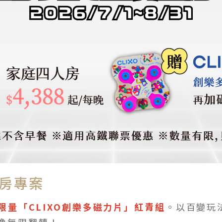
住房專案
限量「CLIXO創樂多磁力片」紅青組
。以百變玩
像無限翻轉！