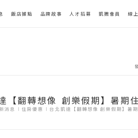
息
飯店據點
品牌故事
人才招募
凱撒會員
線
達
【
翻
轉
想
像
創
樂
假
期
】
暑
期
新消息
住房優惠
台北凱達【翻轉想像 創樂假期】暑