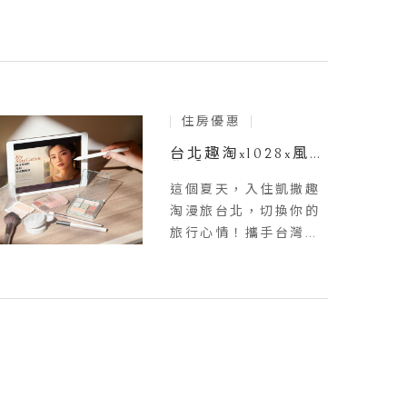
住房優惠
台北趣淘x1028x風格
學【Cham Vacation
Mood】住房專案
這個夏天，入住凱撒趣
淘漫旅台北，切換你的
旅行心情！攜手台灣知
名彩妝品牌1028及風格
學美感顧問學院，將彩
妝、美學與旅行結合，
打造專屬於你的風格假
期。