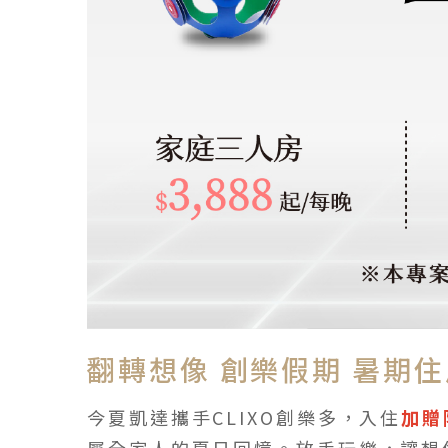
翻轉想像 創樂假期 暑期
今夏凱達攜手CLIXO創樂多，入住
加贈
屬全家人的夏日回憶。放手玩樂，讓想