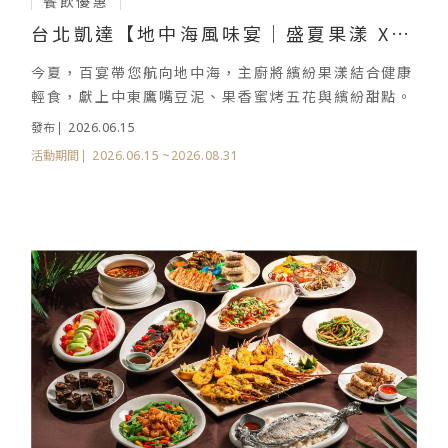
餐飲優惠
台北凱達【地中海風味宴｜盛夏果漾 X
新鮮蔬果 X 輕食無負擔】
今夏，百宴帶您航向地中海，主廚將繽紛果漾結合健康
輕食，獻上中東鷹嘴豆泥、果香蜜烤五花與繽紛甜點。
2026.06.15
發布
2026.06.15
~2026.08.31
活動期間