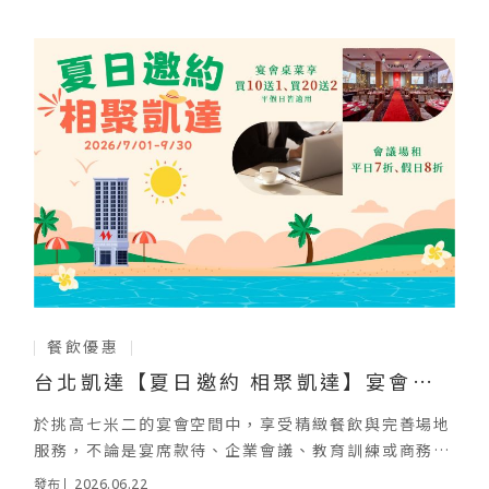
餐飲優惠
台北凱達【夏日邀約 相聚凱達】宴會桌
菜買十送一
於挑高七米二的宴會空間中，享受精緻餐飲與完善場地
服務，不論是宴席款待、企業會議、教育訓練或商務交
流，皆能滿足不同活動需求，打造兼具質感與效率的精
2026.06.22
發布