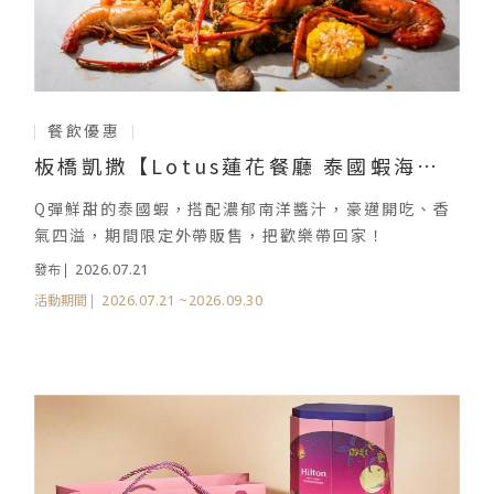
餐飲優惠
板橋凱撒【Lotus蓮花餐廳 泰國蝦海鮮
桶】限定推出
Q彈鮮甜的泰國蝦，搭配濃郁南洋醬汁，豪邁開吃、香
氣四溢，期間限定外帶販售，把歡樂帶回家！
2026.07.21
發布
2026.07.21
~2026.09.30
活動期間