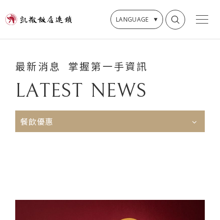
LANGUAGE
最
新
消
息
掌
握
第
一
手
資
訊
L
A
T
E
S
T
N
E
W
S
餐飲優惠