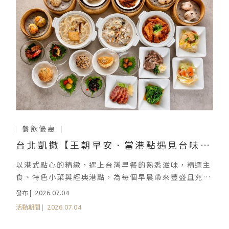
餐飲優惠
台北凱撒【王朝早安．當港點遇見台味】
開啟美好時光
以港式點心的精緻，遇上台灣早餐的熟悉滋味，精選主
食、特色小菜與經典港點，為每個早晨帶來豐盛且充滿
層次的味覺體驗
2026.07.04
發布
2026.07.04
活動期間