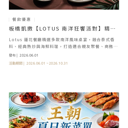
餐飲優惠
板橋凱撒【LOTUS 南洋狂饗派對】精選
桌菜
Lotus 蓮花餐廳精選多款南洋風味桌宴，融合泰式香
料、經典熱炒與海鮮料理，打造適合親友聚餐、商務餐
敘與團體聚會的用餐體驗。
2026.06.01
發布
2026.06.01
~2026.10.31
活動期間