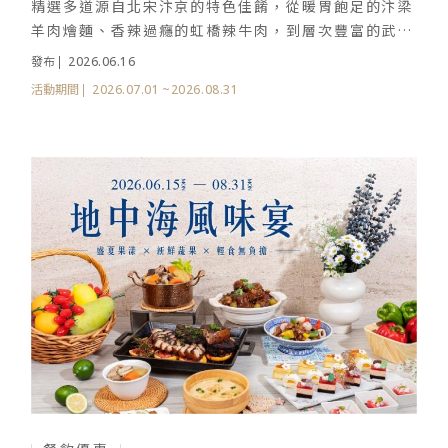
精選多道源自北宋汴京的特色佳餚，從暖胃飽足的汴梁
羊肉燴麵、香辣過癮的虹橋辣牛肉，到層次豐富的武大
郎燒餅、市井麻醬涼麵與汴京金絲腐竹，重現繁華都城
2026.06.16
發布
的百味風景。
2026.07.01
~2026.08.31
活動期間